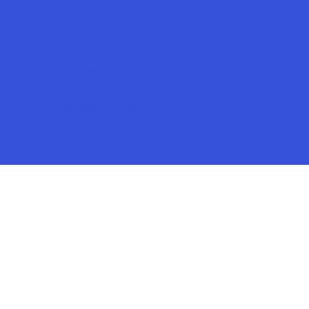
Av. Senador Casemiro da Rocha, 609 Cj.34 - Mirandópolis -
04047-001 - São Paulo - SP
Tel: (11) 2824-2900
Whatsapp: (11) 98903-4499
CRECI- 014944-J- 2ª Região São Paulo
CNPJ - 00.552.930/0001-58